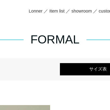
Lonner
Item list
showroom
custo
FORMAL
サイズ表