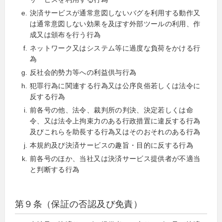
決済サービスが通常意図しないバグを利用する動作又
は通常意図しない効果を及ぼす外部ツールの利用、作
成又は頒布を行う行為
ネットワーク又はシステム等に過度な負荷をかける行
為
反社会的勢力等への利益供与行為
犯罪行為に関連する行為又は公序良俗若しくは法令に
反する行為
前各号の他、法令、裁判所の判決、決定若しくは命
令、又は法令上拘束力のある行政措置に違反する行為
及びこれらを助長する行為又はそのおそれのある行為
本規約及び決済サービスの趣旨・目的に反する行為
前各号のほか、当社又は決済サービス提供者が不適当
と判断する行為
第９条（保証の否認及び免責）